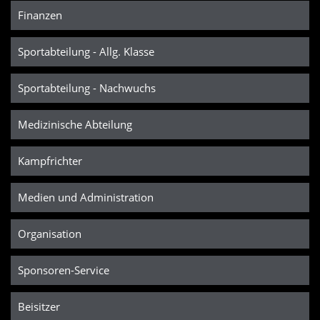
Finanzen
Sportabteilung - Allg. Klasse
Sportabteilung - Nachwuchs
Medizinische Abteilung
Kampfrichter
Medien und Administration
Organisation
Sponsoren-Service
Beisitzer