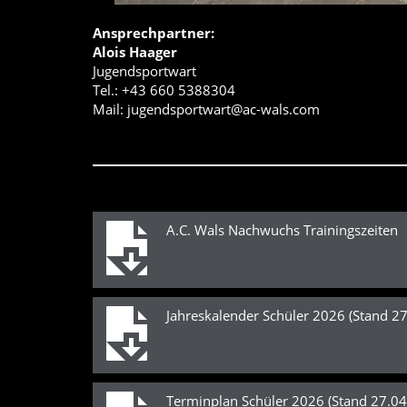
Ansprechpartner:
Alois Haager
Jugendsportwart
Tel.: +43 660 5388304
Mail:
jugendsportwart@ac-wals.com
A.C. Wals Nachwuchs Trainingszeiten
Jahreskalender Schüler 2026 (Stand 2
Terminplan Schüler 2026 (Stand 27.0