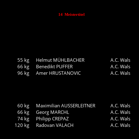
Der A.C. Wals konnte
im Jahr 2012 in den diversen Klassen
14 M
eistertitel
er
ringen.
Allgemeine Klasse (Gr-röm)
55 kg
Helmut MÜHLBACHER
A.C. Wals
66 kg
Benedikt PUFFER
A.C. Wals
96 kg
Amer HRUSTANOVIC
A.C. Wals
Allgemeine Klasse (Freistil)
60 kg
Maximilian AUSSERLEITNER
A.C. Wals
66 kg
Georg MARCHL
A.C. Wals
74 kg
Philipp CREPAZ
A.C. Wals
120 kg
Radovan VALACH
A.C. Wals