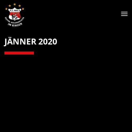
Tog
nav
JÄNNER 2020