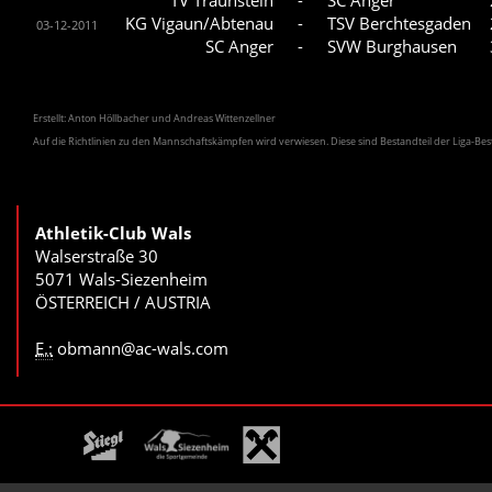
KG Vigaun/Abtenau
-
TSV Berchtesgaden
03-12-2011
SC Anger
-
SVW Burghausen
Erstellt: Anton Höllbacher und Andreas Wittenzellner
Auf die Richtlinien zu den Mannschaftskämpfen wird verwiesen. Diese sind Bestandteil der Liga-B
Athletik-Club Wals
Walserstraße 30
5071 Wals-Siezenheim
ÖSTERREICH / AUSTRIA
E.:
obmann@ac-wals.com