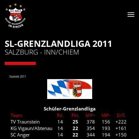
Tog
nav
SL-GRENZLANDLIGA 2011
SALZBURG - INN/CHIEM
Statistik 2011
Schüler-Grenzlandliga
Team
Rd.
Pkt.
MP+
MP-
Diff.
TV Traunstein
14
25
378
156
+222
KG Vigaun/Abtenau
14
22
354
193
+161
SC Anger
14
22
344
194
+150