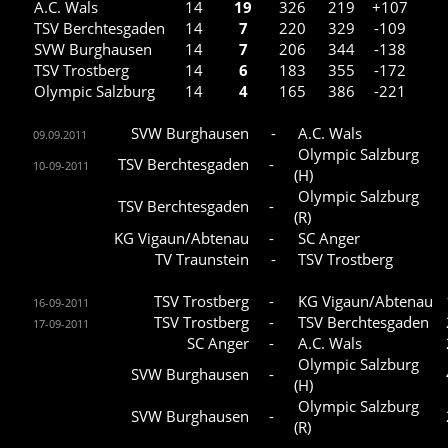
A.C. Wals
14
19
326
219
+107
TSV Berchtesgaden
14
7
220
329
-109
SVW Burghausen
14
7
206
344
-138
TSV Trostberg
14
6
183
355
-172
Olympic Salzburg
14
4
165
386
-221
SVW Burghausen
-
A.C. Wals
09.09.2011
Olympic Salzburg
TSV Berchtesgaden
-
10-09-2011
(H)
Olympic Salzburg
TSV Berchtesgaden
-
(R)
KG Vigaun/Abtenau
-
SC Anger
TV Traunstein
-
TSV Trostberg
TSV Trostberg
-
KG Vigaun/Abtenau
16-09-2011
TSV Trostberg
-
TSV Berchtesgaden
17-09-2011
SC Anger
-
A.C. Wals
Olympic Salzburg
SVW Burghausen
-
(H)
Olympic Salzburg
SVW Burghausen
-
(R)