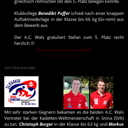
griechisch römischen Stil den 5. Platz belegen konnte.
Klubkollege
Benedikt Puffer
schied nach einer knappen
Auftaktniederlage in der Klasse bis 66 kg (Gr-röm) aus
dem Bewerb aus.
Der A.C. Wals gratuliert Stefan zum 5. Platz recht
herzlich !!!
Österreichischer Rekordmeister im Ringen
-------------------------------------------
Burger & Ragginger bei Kadetten-WM ausgeschieden
16-07-2014 Snina (SVK)
Mit sehr starken Gegnern bekamen es die beiden A.C. Wals
Vertreter bei der Kadetten-Weltmeisterschaft in Snina (SVK)
zu tun.
Christoph Burger
in der Klasse bis 63 kg und
Markus