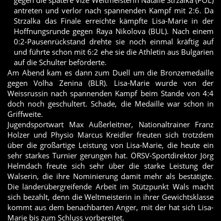
gegen die spätere Vize Weltmeisterin Natalie Strzalka (POL)
antreten und verlor nach spannenden Kampf mit 2:6. Da
Strzalka das Finale erreichte kämpfte Lisa-Marie in der
Hoffnungsrunde gegen Raya Nikolova (BUL). Nach einem
0:2-Pausenrückstand drehte sie noch einmal kräftig auf
und führte schon mit 6:2 ehe sie die Athletin aus Bulgarien
auf die Schulter beförderte.
Am Abend kam es dann zum Duell um die Bronzemedaille
gegen Volha Zenina (BLR). Lisa-Marie wurde von der
Weissrussin nach spannenden Kampf beim Stande von 4:4
doch noch geschultert. Schade, die Medaille war schon in
Griffweite.
Jugendsportwart Max Außerleitner, Nationaltrainer Franz
Holzer und Physio Marcus Kreidler freuten sich trotzdem
über die großartige Leistung von Lisa-Marie, die heute ein
sehr starkes Turnier gerungen hat. ÖRSV-Sportdirektor Jörg
Helmdach freute sich sehr über die starke Leistung der
Walserin, die ihre Nominierung damit mehr als bestätigte.
Die länderübergreifende Arbeit im Stützpunkt Wals macht
sich bezahlt, denn die Weltmeisterin in ihrer Gewichtsklasse
kommt aus dem benachbarten Anger, mit der hat sich Lisa-
Marie bis zum Schluss vorbereitet.