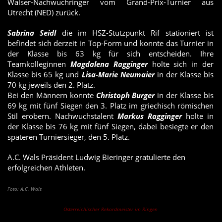
Walser-Nachwuchringer vom Grand-Prix-Turnier aus
Utrecht (NED) zurück.
Sabrina Seidl
die im HSZ-Stützpunkt Rif stationiert ist
befindet sich derzeit in Top-Form und konnte das Turnier in
der Klasse bis 63 kg für sich entscheiden. Ihre
Teamkolleginnen
Magdalena Ragginger
holte sich in der
Klasse bis 65 kg und
Lisa-Marie Neumaier
in der Klasse bis
70 kg jeweils den 2. Platz.
Bei den Männern konnte
Christoph Burger
in der Klasse bis
69 kg mit fünf Siegen den 3. Platz im griechisch römischen
Stil erobern. Nachwuchstalent
Markus Ragginger
holte in
der Klasse bis 76 kg mit fünf Siegen, dabei besiegte er den
späteren Turniersieger, den 5. Platz.
A.C. Wals Präsident Ludwig Bieringer gratulierte den
erfolgreichen Athleten.
Foto: A.C. Wals
Österreichischer Rekordmeister im Ringen