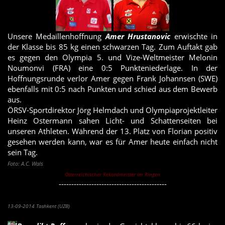
Unsere Medaillenhoffnung
Amer Hrustanovic
erwischte in
der Klasse bis 85 kg einen schwarzen Tag. Zum Auftakt gab
es gegen den Olympia 5. und Vize-Weltmeister Melonin
Noumonvi (FRA) eine 0:5 Punkteniederlage. In der
Hoffnungsrunde verlor Amer gegen Frank Johannsen (SWE)
ebenfalls mit 0:5 nach Punkten und schied aus dem Bewerb
aus.
ÖRSV-Sportdirektor Jörg Helmdach und Olympiaprojektleiter
Heinz Ostermann sahen Licht- und Schattenseiten bei
unseren Athleten. Während der 13. Platz von Florian positiv
gesehen werden kann, war es für Amer heute einfach nicht
sein Tag.
Foto: A.C. Wals
Österreichischer Rekordmeister im Ringen
-------------------------------------------
Benedikt Puffer bei WM ausgeschieden
13-09-2014 Tashkent (UZB)