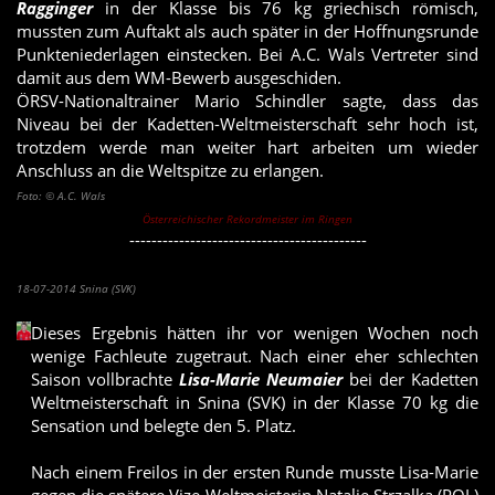
Ragginger
in der Klasse bis 76 kg griechisch römisch,
mussten zum Auftakt als auch später in der Hoffnungsrunde
Punkteniederlagen einstecken. Bei A.C. Wals Vertreter sind
damit aus dem WM-Bewerb ausgeschiden.
ÖRSV-Nationaltrainer Mario Schindler sagte, dass das
Niveau bei der Kadetten-Weltmeisterschaft sehr hoch ist,
trotzdem werde man weiter hart arbeiten um wieder
Anschluss an die Weltspitze zu erlangen.
Foto: © A.C. Wals
Österreichischer Rekordmeister im Ringen
-------------------------------------------
Lisa-Marie Neumaier liefert Sensation bei Kadetten-WM
18-07-2014 Snina (SVK)
Dieses Ergebnis hätten ihr vor wenigen Wochen noch
wenige Fachleute zugetraut. Nach einer eher schlechten
Saison vollbrachte
Lisa-Marie Neumaier
bei der Kadetten
Weltmeisterschaft in Snina (SVK) in der Klasse 70 kg die
Sensation und belegte den 5. Platz.
Nach einem Freilos in der ersten Runde musste Lisa-Marie