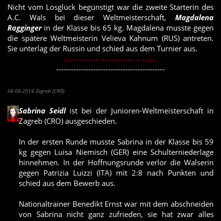
Nicht vom Losglück begünstigt war die zweite Starterin des
A.C. Wals bei dieser Weltmeisterschaft,
Magdalena
Ragginger
in der Klasse bis 65 kg. Magdalena musste gegen
die spätere Weltmeisterin Velieva Kahnum (RUS) antreten.
Sie unterlag der Russin und schied aus dem Turnier aus.
Österreichischer Rekordmeister im Ringen
--------------------------------------------
Sabrina Seidl bei Junioren-WM ausgeschieden
08-08-2014 Zagreb (CRO)
Sabrina Seidl
ist bei der Junioren-Weltmeisterschaft in
Zagreb (CRO) ausgeschieden.
In der ersten Runde musste Sabrina in der Klasse bis 59
kg gegen Luisa Niemisch (GER) eine Schulterniederlage
hinnehmen. In der Hoffnungsrunde verlor die Walserin
gegen Patrizia Luizzi (ITA) mit 2:8 nach Punkten und
schied aus dem Bewerb aus.
Nationaltrainer Benedikt Ernst war mit dem abschneiden
von Sabrina nicht ganz zufrieden, sie hat zwar alles