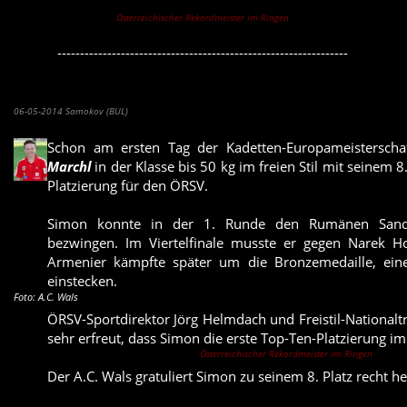
Österreichischer Rekordmeister im Ringen
----------------------------------------------------------------
Simon Marchl holt 8. Platz bei Kadetten-EM
06-05-2014 Samokov (BUL)
Schon am ersten Tag der Kadetten-Europameisterscha
Marchl
in der Klasse bis 50 kg im freien Stil mit seinem 8.
Platzierung für den ÖRSV.
Simon konnte in der 1. Runde den Rumänen Sando
bezwingen. Im Viertelfinale musste er gegen Narek H
Armenier kämpfte später um die Bronzemedaille, eine
einstecken.
F
oto: A.C. Wals
ÖRSV-Sportdirektor Jörg Helmdach und Freistil-Nationalt
sehr erfreut, dass Simon die erste Top-Ten-Platzierung im f
Österreichischer Rekordmeister im Ringen
Der A.C. Wals gratuliert Simon zu seinem 8. Platz recht her