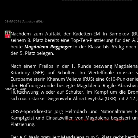
----------------------------------------------
Magdalena Ragginger holt bei Kadetten-EM in Samokov den 5. Platz
08-05-2014 Samokov (BUL)
Nachdem zum Auftakt der Kadetten-EM in Samokov (BU
seinem 8. Platz bereits eine Top-Ten-Platzierung für den A.C
heute
Magdalena Ragginger
in der Klasse bis 65 kg noch
den 5. Platz belegen.
Nach einem Freilos in der 1. Runde bezwang Magdalena
Kriaridoy (GRE) auf Schulter. Im Viertelfinale musste 
Europameisterin Khanum Velieva (RUS) eine 0:10-Punkteni
der Hoffnungsrunde besiegte Magdalena Rugile Abrashvi
F
oto: A.C. Wals
Hüftschwung wieder auf Schulter. Im Kampf um die Bron
sich nach starker Gegenwehr Alina Levytska (UKR) mit 2:12 
ÖRSV-Sportdirektor Jörg Helmdach und Nationaltrainer 
Kampfgeist und Einsatzwillen von Magdalena begeisert un
Österreichischer Rekordmeister im Ringen
Platzierung.
Der A.C. Wals gratuliert Magdalena zum 5. Platz recht herzlic