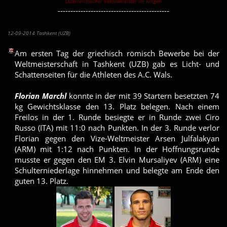
Österreichischer Rekordmeister im Ringen
--------------------------------------------
13. Platz von Florian Marchl - Amer Hrustanovic ausgeschieden
12-09-2014 Tashkent (UZB)
Am ersten Tag der griechisch römisch Bewerbe bei der
Weltmeisterschaft in Tashkent (UZB) gab es Licht- und
Schattenseiten für die Athleten des A.C. Wals.
Florian Marchl
konnte in der mit 39 Startern besetzten 74
kg Gewichtsklasse den 13. Platz belegen. Nach einem
Freilos in der 1. Runde besiegte er in Runde zwei Ciro
Russo (ITA) mit 11:0 nach Punkten. In der 3. Runde verlor
Florian gegen den Vize-Weltmeister Arsen Julfalakyan
(ARM) mit 1:12 nach Punkten. In der Hoffnungsrunde
musste er gegen den EM 3. Elvin Mursaliyev (ARM) eine
Schulterniederlage hinnehmen und belegte am Ende den
guten 13. Platz.