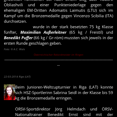
Obliashvili und einer Punkteniederlage gegen den
ehemaligen EM-Dritten Adomaitis Laimutis (LTU) sich im
Kampf um die Bronzemedaille gegen Vincenzo Scibilia (ITA)
durchsetzen.
Florian Marchl
wurde in der stark besetzten 75 kg Klasse
fünfter,
Maximilian Außerleitner
(65 kg / Freistil) und
Benedikt Puffer
(66 kg / Gr-röm) mussten sich jeweils in der
ersten Runde geschlagen geben.
Foto: © A.C. Wals
Österreichischer Rekordmeister im Ringen
-----------------------------------------------------------------------------------
--
HSZ-Sportlerinn holt Bronzemedaille in Riga
22-03-2014 Riga (LAT)
Beim Junioren-Weltcupturnier in Riga (LAT) konnte
sich HSZ-Sportlerinn Sabrina Seidl in der Klasse bis 59
kg die Bronzemedaille erringen.
ÖRSV-Sportdirektor Jörg Helmdach und ÖRSV-
Nationaltrainer Benedikt Ernst sind mit der