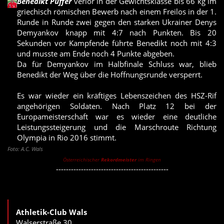
Benedikt Puffer
verlor in der Gewichtsklasse bis 66 kg im
griechisch römischen Bewerb nach einem Freilos in der 1.
Runde in Runde zwei gegen den starken Ukrainer Denys
Demyankov knapp mit 4:7 nach Punkten. Bis 20
Sekunden vor Kampfende führte Benedikt noch mit 4:3
und musste am Ende noch 4 Punkte abgeben.
Da für Demyankov im Halbfinale Schluss war, blieb
Benedikt der Weg über die Hoffnungsrunde versperrt.
Es war wieder ein kräftiges Lebenszeichen des HSZ-Rif
angehörigen Soldaten. Nach Platz 12 bei der
Europameisterschaft war es wieder eine deutliche
Leistungssteigerung und die Marschroute Richtung
Olympia in Rio 2016 stimmt.
Foto: A.C. Wals
Österreichischer
Rekordmeister
im Ringen
---------------------------------------------
Athletik-Club Wals
Walserstraße 30