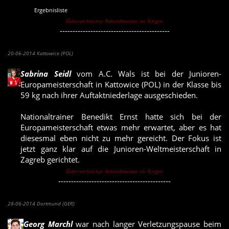
Ergebnisliste
Österreichischer Rekordmeister im Ringen
-------------------------------------------
Sabrina Seidl bei Junioren-EM ausgeschieden
20-06-2014 Kattowice (POL)
Sabrina Seidl
vom A.C. Wals ist bei der Junioren-
Europameisterschaft in Kattowice (POL) in der Klasse bis
59 kg nach ihrer Auftaktniederlage ausgeschieden.
Nationaltrainer Benedikt Ernst hatte sich bei der
Europameisterschaft etwas mehr erwartet, aber es hat
diesesmal eben nicht zu mehr gereicht. Der Fokus ist
jetzt ganz klar auf die Junioren-Weltmeisterschaft in
Zagreb gerichtet.
Österreichischer Rekordmeister im Ringen
--------------------------------------------
Georg Marchl holt 5. Platz beim GP von Deutschland
28-06-2014 Dortmund (GER)
Georg Marchl
war nach langer Verletzungspause beim