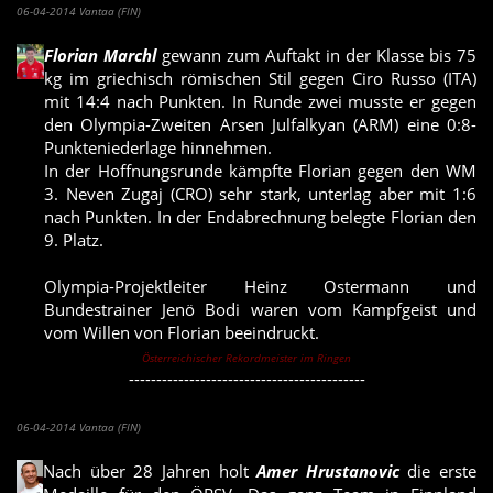
06-04-2014 Vantaa (FIN)
Florian Marchl
gewann zum Auftakt in der Klasse bis 75
kg im griechisch römischen Stil gegen Ciro Russo (ITA)
mit 14:4 nach Punkten. In Runde zwei musste er gegen
den Olympia-Zweiten Arsen Julfalkyan (ARM) eine 0:8-
Punkteniederlage hinnehmen.
In der Hoffnungsrunde kämpfte Florian gegen den WM
3. Neven Zugaj (CRO) sehr stark, unterlag aber mit 1:6
nach Punkten. In der Endabrechnung belegte Florian den
9. Platz.
Olympia-Projektleiter Heinz Ostermann und
Bundestrainer Jenö Bodi waren vom Kampfgeist und
vom Willen von Florian beeindruckt.
Österreichischer Rekordmeister im Ringen
-------------------------------------------
Amer Hrustanovic holt Bronzemedaille bei Europameisterschaft
06-04-2014 Vantaa (FIN)
Nach über 28 Jahren holt
Amer Hrustanovic
die erste