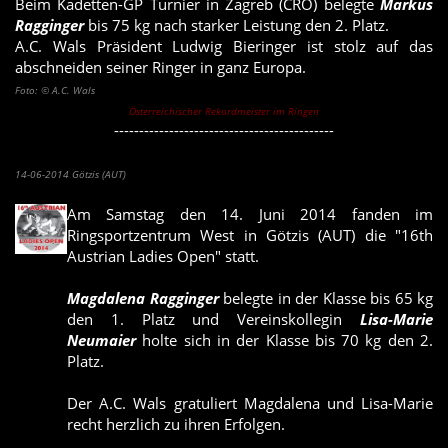
Beim Kadetten-GP Turnier in Zagreb (CRO) belegte
Markus
Ragginger
bis 75 kg nach starker Leistung den 2. Platz.
A.C. Wals Präsident Ludwig Bieringer ist stolz auf das
abschneiden seiner Ringer in ganz Europa.
Foto: © A.C. Wals
Österreichischer Rekordmeister im Ringen
--------------------------------------------
16th Austrian Ladies Open
14-06-2014 Götzis (AUT)
Am Samstag den 14. Juni 2014 fanden im
Ringsportzentrum West in Götzis (AUT) die "16th
Austrian Ladies Open" statt.
Magdalena Ragginger
belegte in der Klasse bis 65 kg
den 1. Platz und Vereinskollegin
Lisa-Marie
Neumaier
holte sich in der Klasse bis 70 kg den 2.
Platz.
Der A.C. Wals gratuliert Magdalena und Lisa-Marie
recht herzlich zu ihren Erfolgen.