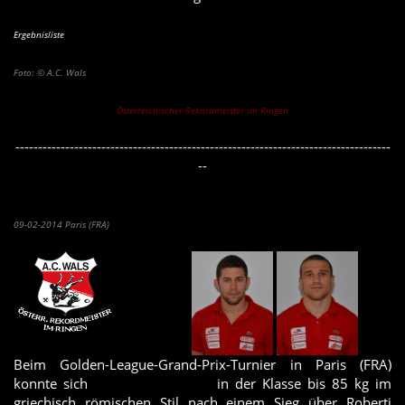
Ergebnisliste
Foto: © A.C. Wals
Österreichischer Rekordmeister im Ringen
-----------------------------------------------------------------------------------
--
A.C. Wals Athleten starten erfolgreich ins Sportjahr 2014
09-02-2014 Paris (FRA)
Beim Golden-League-Grand-Prix-Turnier in Paris (FRA)
konnte sich
Amer Hrustanovic
in der Klasse bis 85 kg im
griechisch römischen Stil nach einem Sieg über Roberti