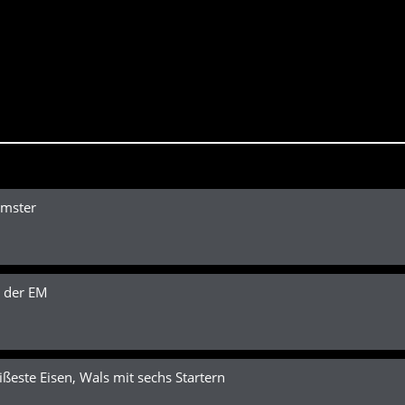
amster
 der EM
ste Eisen, Wals mit sechs Startern