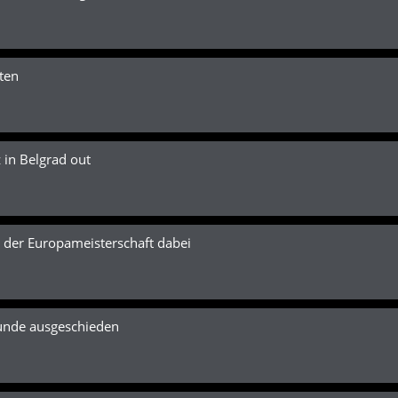
ten
in Belgrad out
der Europameisterschaft dabei
unde ausgeschieden