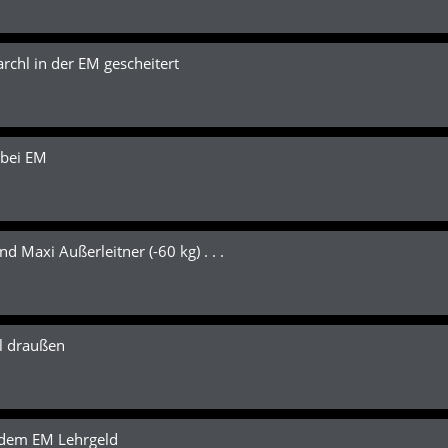
hl in der EM gescheitert
bei EM
Maxi Außerleitner (-60 kg) . . .
l draußen
 dem EM Lehrgeld