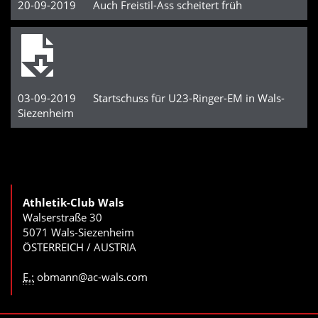
20-09-2019 Auch Freistil-Ass scheitert früh
03-09-2019 Startschuss für U23-Ringer-EM in Wals-
Siezenheim
Athletik-Club Wals
Walserstraße 30
5071 Wals-Siezenheim
ÖSTERREICH / AUSTRIA
E.:
obmann@ac-wals.com