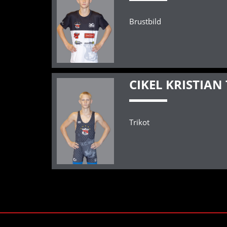
Brustbild
CIKEL KRISTIAN
Trikot