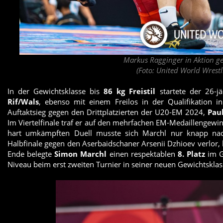
Markus Ragginger in Aktion g
(Foto: United World Wrest
In der Gewichtsklasse bis
86 kg Freistil
startete der 26-j
Rif/Wals
, ebenso mit einem Freilos in der Qualifikation i
Auftaktsieg gegen den Drittplatzierten der U20-EM 2024,
Pau
Im Viertelfinale traf er auf den mehrfachen EM-Medaillengewi
hart umkämpften Duell musste sich Marchl nur knapp nac
Halbfinale gegen den Aserbaidschaner Arsenii Dzhioev verlor
Ende belegte
Simon Marchl
einen respektablen
8. Platz
im G
Niveau beim erst zweiten Turnier in seiner neuen Gewichtsklas