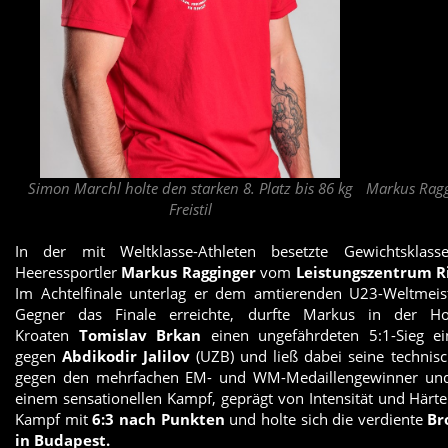
Simon Marchl holte den starken 8. Platz bis 86 kg
Markus Ragg
Freistil
In der mit Weltklasse-Athleten besetzte Gewichtskla
Heeressportler
Markus Ragginger
vom
Leistungszentrum R
Im Achtelfinale unterlag er dem amtierenden U23-Weltmei
Gegner das Finale erreichte, durfte Markus in der H
Kroaten
Tomislav Brkan
einen ungefährdeten 5:1-Sieg ei
gegen
Abdikodir Jalilov
(UZB) und ließ dabei seine technis
gegen den mehrfachen EM- und WM-Medaillengewinner und
einem sensationellen Kampf, geprägt von Intensität und Härt
Kampf mit
6:3 nach Punkten
und holte sich die verdiente
Br
in Budapest.